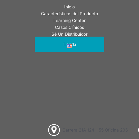
5
Inicio
Características del Producto
Learning Center
Casos Clínicos
Sé Un Distribuidor
Contáctenos
Tienda
Carrera 21A 124 - 55 Oficina 206