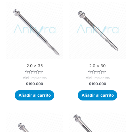
d
d
e
e
5
5
2.0 x 35
2.0 x 30
V
V
Mini-Implantes
Mini-Implantes
a
a
$
190.000
$
190.000
l
l
o
o
r
r
a
a
Añadir al carrito
Añadir al carrito
d
d
o
o
e
e
n
n
0
0
d
d
e
e
5
5