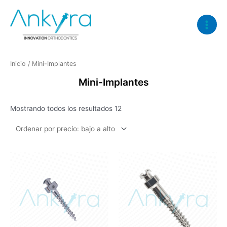
Ir
Main
al
Menu
contenido
Inicio
/ Mini-Implantes
Mini-Implantes
Mostrando todos los resultados 12