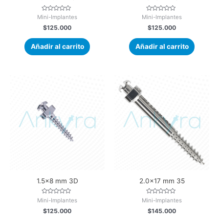
V
V
Mini-Implantes
Mini-Implantes
a
a
$
125.000
$
125.000
l
l
o
o
r
r
a
a
Añadir al carrito
Añadir al carrito
d
d
o
o
e
e
n
n
0
0
d
d
e
e
5
5
1.5×8 mm 3D
2.0×17 mm 35
V
V
Mini-Implantes
Mini-Implantes
a
a
$
125.000
$
145.000
l
l
o
o