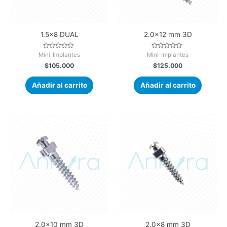
1.5×8 DUAL
2.0×12 mm 3D
V
V
Mini-Implantes
Mini-Implantes
a
a
$
105.000
$
125.000
l
l
o
o
r
r
a
a
Añadir al carrito
Añadir al carrito
d
d
o
o
e
e
n
n
0
0
d
d
e
e
5
5
2.0×10 mm 3D
2.0×8 mm 3D