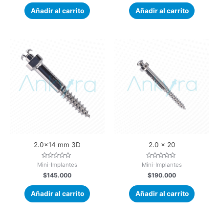
r
r
a
a
Añadir al carrito
Añadir al carrito
d
d
o
o
e
e
n
n
0
0
d
d
e
e
5
5
2.0×14 mm 3D
2.0 x 20
V
V
Mini-Implantes
Mini-Implantes
a
a
$
145.000
$
190.000
l
l
o
o
r
r
a
a
Añadir al carrito
Añadir al carrito
d
d
o
o
e
e
n
n
0
0